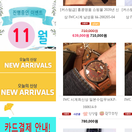
[커스텀급] 홍콩명품 쇼핑몰 2020년 신
[커스텀
상 IWC시계 남성용 hk-200205-04
상 I
710,000원
639,000원
710,000원
IWC 시계최신상 일본수입무브KP-
IW
160614-9
780,000원