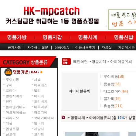
명품가방
명품지갑
명품시계
명품신발
|
|
|
|
|
공지사항
자주하는 질문
상품Q&A
상품사용후기
자료실
자유게시판
메인화면
>
명품시계
>
아이더블유씨
루이비통
[50]
루이비통
샤넬
몽블랑
[35]
구찌
에르메스
프라다
발리
아이더블유씨
태그호이어
[64]
발렌시아가
버버리
불가리
[19]
펜디
토리버치
휴블럿
[211]
돌체앤가바나
미우미우
마크제이콥스
까르띠에
>
명품시계
>
아이더블유씨
(총
124
개 상품
페라가모
보테가베네타
디올
멀버리
입생로랑
지방시
끌로에
고야드