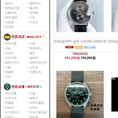
셀린느
발렌티노
알렉산더왕
불가리
크롬하츠
로에베
백팩 종류
기타
사은품
더로우
르메르
[미러급] IWC 남자 시계 HK-231031-02
[미러급]
루이비통
구찌
샤넬
에르메스
프라다
발리
768,000원
미우미우
멀버리
691,200원
768,000원
발렌시아가
보테가베네타
디올
고야드
몽블랑
크롬하츠
기타
루이비통
샤넬
까르띠에
로렉스
몽블랑
브라이틀링
브레게
쇼파드
태그호이어
아이더블유씨
오메가
바쉐론