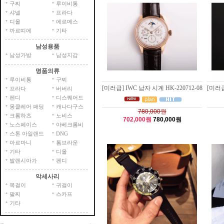
구찌
루이비통
샤넬
프라다
디올
에르메스
까르띠에
기타
남성용품
남성가방
남성지갑
명품의류
루이비통
구찌
[미러급] IWC 남자 시계 HK-220712-08
[미러급
프라다
버버리
펜디
디스퀘어드
몽클레어 패딩
캐나다구스
780,000원
크롬하츠
노비스
702,000원
780,000원
노스페이스
아베크롬비
스톤 아일랜드
DNG
아르마니
톰브라운
기타
디올
발렌시아가
펜디
악세사리
목걸이
귀걸이
팔찌
스카프
기타