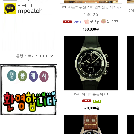
IWC 샤프하우젠 2015년최신상 시계kp-
20
151012-5
460,000원
IWC 아이더블유씨-03
520,000원