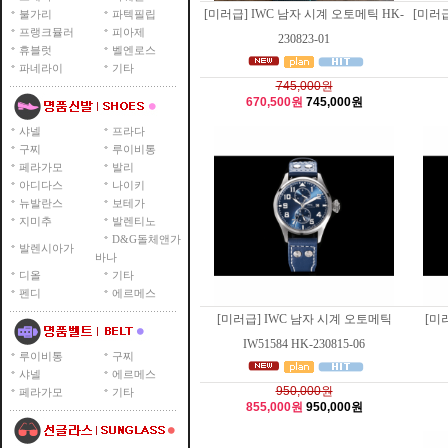
[미러급] IWC 남자 시계 오토메틱 HK-
[미러급
불가리
파텍필립
프랭크뮬러
피아제
230823-01
휴블럿
벨엔로스
파네라이
기타
745,000원
670,500원
745,000원
샤넬
프라다
구찌
루이비통
페라가모
발리
아디다스
나이키
뉴발란스
보테가
지미추
발렌티노
D&G돌체앤가
발렌시아가
바나
디올
기타
펜디
에르메스
[미러급] IWC 남자 시계 오토메틱
[미
IW51584 HK-230815-06
루이비통
구찌
샤넬
에르메스
950,000원
페라가모
기타
855,000원
950,000원