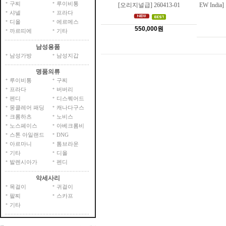
구찌
루이비통
[오리지널급] 260413-01
EW Indi
샤넬
프라다
디올
에르메스
550,000원
까르띠에
기타
남성용품
남성가방
남성지갑
명품의류
루이비통
구찌
프라다
버버리
펜디
디스퀘어드
몽클레어 패딩
캐나다구스
크롬하츠
노비스
노스페이스
아베크롬비
스톤 아일랜드
DNG
아르마니
톰브라운
기타
디올
발렌시아가
펜디
악세사리
목걸이
귀걸이
팔찌
스카프
기타