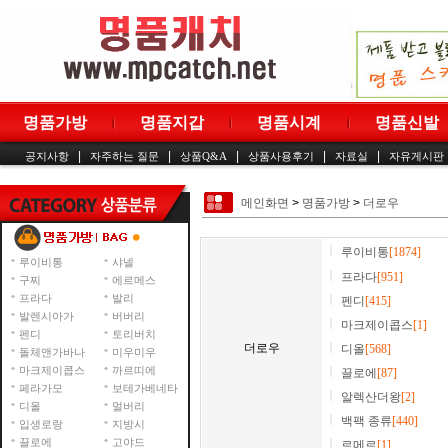
명품가방
명품지갑
명품시계
명품신발
|
|
|
|
|
공지사항
자주하는 질문
상품Q&A
상품사용후기
자료실
자유게시판
메인화면
>
명품가방
>
더로우
루이비통
[1874]
루이비통
샤넬
프라다
[951]
구찌
에르메스
프라다
발리
펜디
[415]
발렌시아가
버버리
마크제이콥스
[1]
펜디
토리버치
더로우
디올
[568]
돌체앤가바나
미우미우
마크제이콥스
까르띠에
끌로에
[87]
페라가모
보테가베네타
알렉산더왕
[2]
디올
멀버리
백팩 종류
[440]
입생로랑
지방시
끌로에
고야드
르메르
[1]