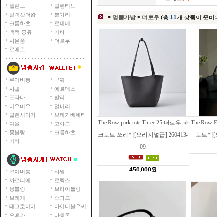
셀린느
발렌티노
알렉산더왕
불가리
>
명품가방
>
더로우
(총
11
개 상품이 준비
크롬하츠
로에베
백팩 종류
기타
사은품
더로우
르메르
루이비통
구찌
샤넬
에르메스
프라다
발리
미우미우
멀버리
발렌시아가
보테가베네타
The Row park tote Three 25 더로우 파
The Row
디올
고야드
몽블랑
크롬하츠
크토트 쓰리백[오리지널급] 260413-
토트백[오
기타
09
450,000원
루이비통
샤넬
까르띠에
로렉스
몽블랑
브라이틀링
브레게
쇼파드
태그호이어
아이더블유씨
오메가
바쉐론