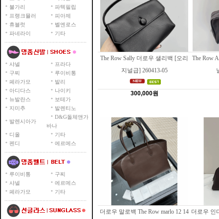
불가리
파텍필립
프랭크뮬러
피아제
휴블럿
벨엔로스
파네라이
기타
The Row Sally 더로우 샐리백 [오리
The Row
샤넬
프라다
지널급] 260413-05
구찌
루이비통
페라가모
발리
아디다스
나이키
300,000원
뉴발란스
보테가
지미추
발렌티노
D&G돌체앤가
발렌시아가
바나
디올
기타
펜디
에르메스
루이비통
구찌
샤넬
에르메스
페라가모
기타
더로우 말로백 The Row marlo 12 14
더로우 인디아