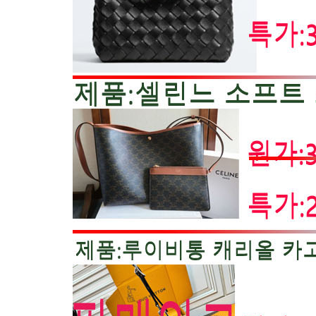
구찌
루이비통
샤넬
프라다
디올
에르메스
18795
까르띠에
기타
남성용품
남성가방
남성지갑
명품의류
루이비통
구찌
프라다
버버리
펜디
디스퀘어드
몽클레어 패딩
캐나다구스
크롬하츠
노비스
노스페이스
아베크롬비
스톤 아일랜드
DNG
아르마니
톰브라운
기타
디올
발렌시아가
펜디
악세사리
목걸이
귀걸이
팔찌
스카프
기타