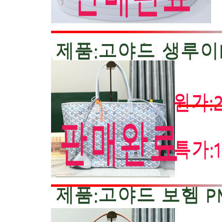
셀린느
발렌티노
알렉산더왕
불가리
크롬하츠
로에베
백팩 종류
기타
사은품
더로우
르메르
NO
루이비통
구찌
18809
샤넬
에르메스
프라다
발리
미우미우
멀버리
18808
발렌시아가
보테가베네타
디올
고야드
몽블랑
크롬하츠
18807
기타
18806
루이비통
샤넬
까르띠에
로렉스
18805
몽블랑
브라이틀링
브레게
쇼파드
태그호이어
아이더블유씨
18804
오메가
바쉐론