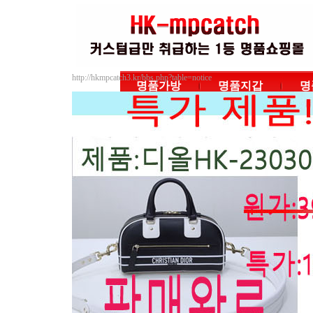
http://hkmpcatch3.kr/bbs.php?table=notice
명품가방
명품지갑
명
|
|
|
공지사항
자주하는 질문
상품Q&A
상품
루이비통
샤넬
구찌
에르메스
프라다
발리
발렌시아가
버버리
펜디
토리버치
돌체앤가바나
미우미우
마크제이콥스
까르띠에
페라가모
보테가베네타
디올
멀버리
입생로랑
지방시
끌로에
고야드