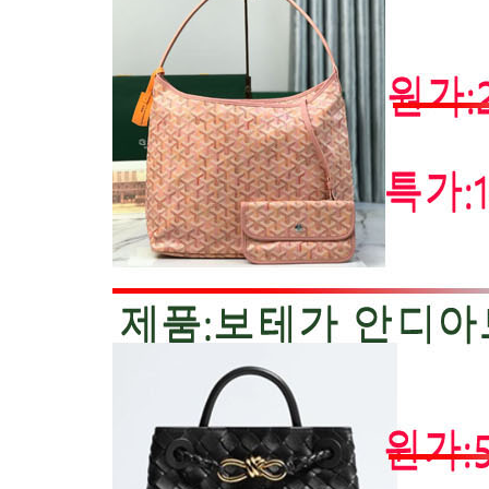
불가리
파텍필립
프랭크뮬러
피아제
18803
휴블럿
벨엔로스
파네라이
기타
18802
샤넬
프라다
구찌
루이비통
18801
페라가모
발리
아디다스
나이키
뉴발란스
보테가
18800
지미추
발렌티노
D&G돌체앤가
발렌시아가
바나
18799
디올
기타
펜디
에르메스
18798
루이비통
구찌
샤넬
에르메스
18797
페라가모
기타
18796