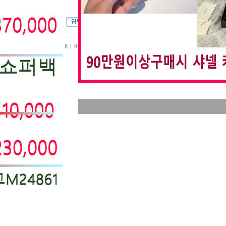
입금확인..
1
2
3
4
5
6
7
8
9
10