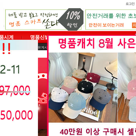
품시계
명품신발
명품벨트
명품의류
|
|
|
|
사용후기
자료실
자유게시판
도매문의