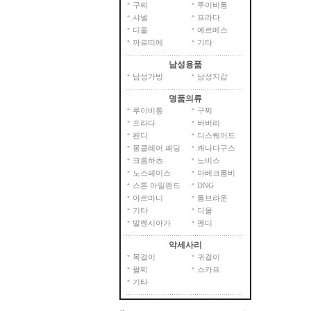
구찌
루이비통
샤넬
프라다
디올
에르메스
까르띠에
기타
남성용품
남성가방
남성지갑
명품의류
루이비통
구찌
프라다
버버리
펜디
디스퀘어드
몽클레어 패딩
캐나다구스
크롬하츠
노비스
노스페이스
아베크롬비
스톤 아일랜드
DNG
아르마니
톰브라운
기타
디올
발렌시아가
펜디
악세사리
목걸이
귀걸이
팔찌
스카프
기타