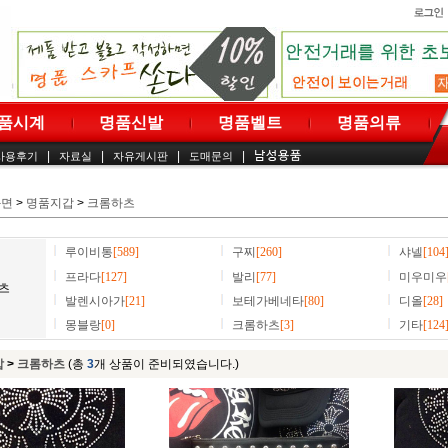
품시계
명품신발
명품벨트
명품의류
|
|
|
|
사용후기
자료실
자유게시판
도매문의
화면
>
명품지갑
>
크롬하츠
루이비통
[589]
구찌
[260]
샤넬
[104
프라다
[127]
발리
[77]
미우미우
츠
발렌시아가
[21]
보테가베네타
[80]
디올
[28]
몽블랑
[0]
크롬하츠
[3]
기타
[124
갑
>
크롬하츠
(총
3
개 상품이 준비되였습니다.)