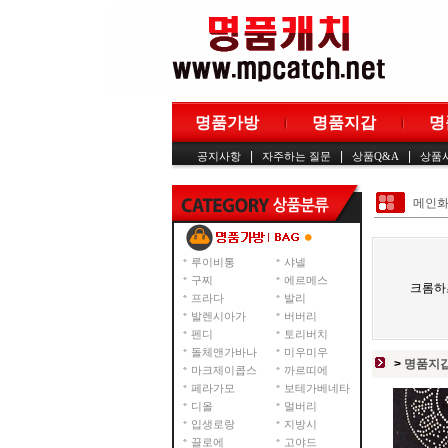
명품가방
명품지갑
명
|
|
|
공지사항
자주하는 질문
상품Q&A
상품
메인
루이비통
샤넬
구찌
에르메스
크롬하
프라다
발리
발렌시아가
버버리
펜디
토리버치
돌체앤가바나
미우미우
>
명품지
마크제이콥스
까르띠에
페라가모
보테가베네타
디올
멀버리
입생로랑
지방시
끌로에
고야드