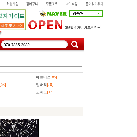
]
에르메스
[86]
[58]
멀버리
[50]
고야드
[17]
]