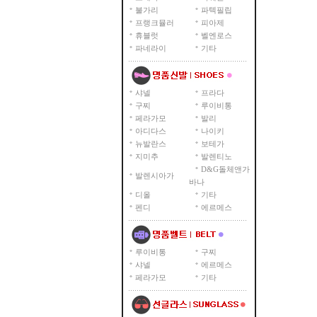
불가리
파텍필립
프랭크뮬러
피아제
휴블럿
벨엔로스
파네라이
기타
샤넬
프라다
구찌
루이비통
페라가모
발리
아디다스
나이키
뉴발란스
보테가
지미추
발렌티노
D&G돌체앤가
발렌시아가
바나
디올
기타
펜디
에르메스
루이비통
구찌
샤넬
에르메스
페라가모
기타