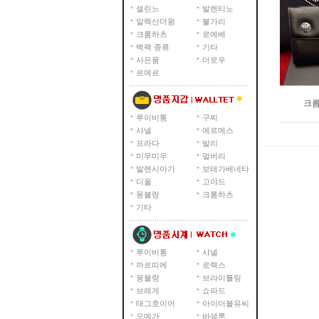
셀린느
발렌티노
알렉산더왕
불가리
크롬하츠
로에베
백팩 종류
기타
사은품
더로우
르메르
크롬
루이비통
구찌
샤넬
에르메스
프라다
발리
미우미우
멀버리
발렌시아가
보테가베네타
디올
고야드
몽블랑
크롬하츠
기타
루이비통
샤넬
까르띠에
로렉스
몽블랑
브라이틀링
브레게
쇼파드
태그호이어
아이더블유씨
오메가
바쉐론