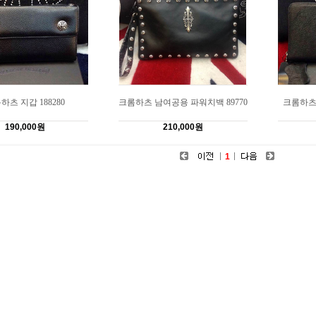
하츠 지갑 188280
크롬하츠 남여공용 파워치백 89770
크롬하츠 
190,000원
210,000원
1