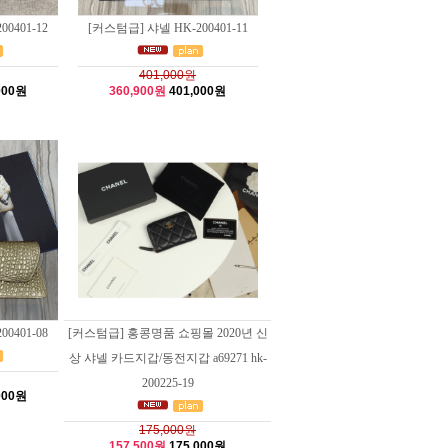
0401-12
[커스텀급] 샤넬 HK-200401-11
401,000원
000원
360,900원
401,000원
0401-08
[커스텀급] 홍콩명품 쇼핑몰 2020년 신
상 샤넬 카드지갑/동전지갑 a69271 hk-
200225-19
000원
175,000원
157,500원
175,000원