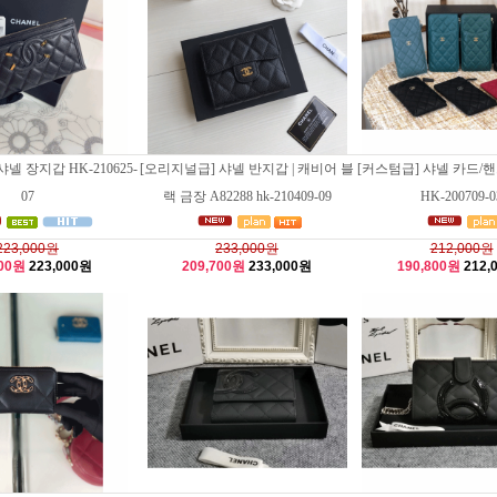
넬 장지갑 HK-210625-
[오리지널급] 샤넬 반지갑 | 캐비어 블
[커스텀급] 샤넬 카드/
07
랙 금장 A82288 hk-210409-09
HK-200709-0
223,000원
233,000원
212,000원
700원
223,000원
209,700원
233,000원
190,800원
212,