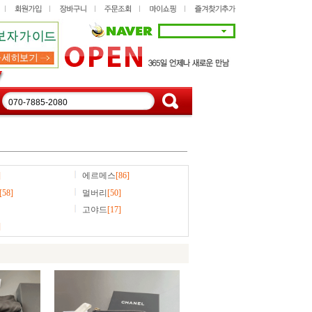
]
에르메스
[86]
[58]
멀버리
[50]
고야드
[17]
]