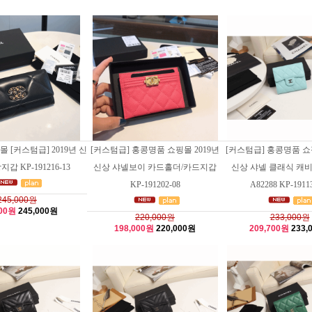
 [커스텀급] 2019년 신
[커스텀급] 홍콩명품 쇼핑몰 2019년
[커스텀급] 홍콩명품 쇼핑
갑 KP-191216-13
신상 샤넬보이 카드홀더/카드지갑
신상 샤넬 클래식 캐
KP-191202-08
A82288 KP-1911
245,000원
500원
245,000원
220,000원
233,000원
198,000원
220,000원
209,700원
233,