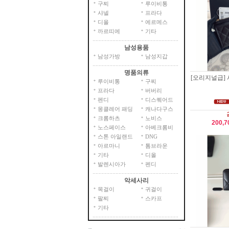
구찌
루이비통
샤넬
프라다
디올
에르메스
까르띠에
기타
남성용품
남성가방
남성지갑
명품의류
[오리지널급] 샤
루이비통
구찌
프라다
버버리
펜디
디스퀘어드
몽클레어 패딩
캐나다구스
크롬하츠
노비스
200,
노스페이스
아베크롬비
스톤 아일랜드
DNG
아르마니
톰브라운
기타
디올
발렌시아가
펜디
악세사리
목걸이
귀걸이
팔찌
스카프
기타