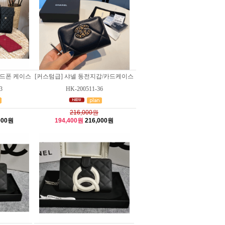
핸드폰 케이스
[커스텀급] 샤넬 동전지갑/카드케이스
3
HK-200511-36
216,000원
000원
194,400원
216,000원