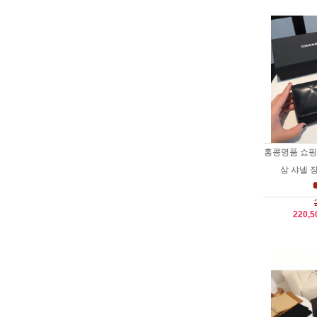
홍콩명품 쇼핑몰
상 샤넬 장지
220,