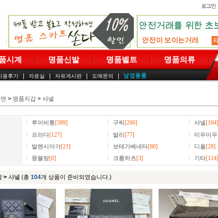
품시계
명품신발
명품벨트
명품의류
|
|
|
|
사용후기
자료실
자유게시판
도매문의
화면
>
명품지갑
>
샤넬
루이비통
[589]
구찌
[260]
샤넬
[104
프라다
[127]
발리
[77]
미우미우
발렌시아가
[21]
보테가베네타
[80]
디올
[28]
몽블랑
[0]
크롬하츠
[3]
기타
[124
갑
>
샤넬
(총
104
개 상품이 준비되였습니다.)