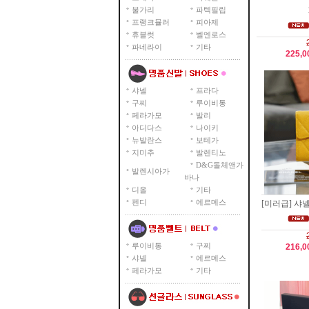
불가리
파텍필립
프랭크뮬러
피아제
휴블럿
벨엔로스
파네라이
기타
225,
샤넬
프라다
구찌
루이비통
페라가모
발리
아디다스
나이키
뉴발란스
보테가
지미추
발렌티노
D&G돌체앤가
발렌시아가
바나
디올
기타
펜디
에르메스
[미러급] 샤넬 
루이비통
구찌
216,
샤넬
에르메스
페라가모
기타