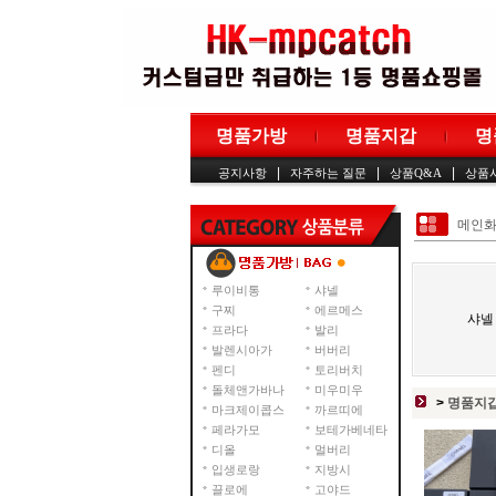
명품가방
명품지갑
명
|
|
|
공지사항
자주하는 질문
상품Q&A
상품
메인
루이비통
샤넬
구찌
에르메스
샤넬
프라다
발리
발렌시아가
버버리
펜디
토리버치
돌체앤가바나
미우미우
>
명품지
마크제이콥스
까르띠에
페라가모
보테가베네타
디올
멀버리
입생로랑
지방시
끌로에
고야드