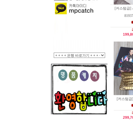
[커스텀급]
8193
199,
[커스텀급] 
299,