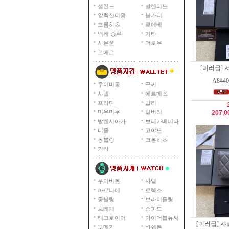
셀린느
발렌티노
알렉산더왕
불가리
크롬하츠
로에베
백팩 종류
기타
사은품
더로우
르메르
[미러급]
A8440
루이비통
구찌
샤넬
에르메스
프라다
발리
미우미우
멀버리
207,
발렌시아가
보테가베네타
디올
고야드
몽블랑
크롬하츠
기타
루이비통
샤넬
까르띠에
로렉스
몽블랑
브라이틀링
브레게
쇼파드
태그호이어
아이더블유씨
[미러급] 샤넬
오메가
바쉐론