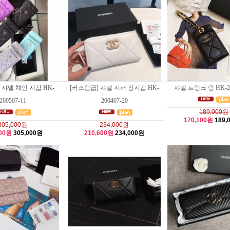
 샤넬 체인 지갑 HK-
[커스텀급] 샤넬 지퍼 장지갑 HK-
샤넬 트렁크 링 HK-20
200507-11
200407-20
189,000원
170,100원
189,
305,000원
234,000원
500원
305,000원
210,600원
234,000원