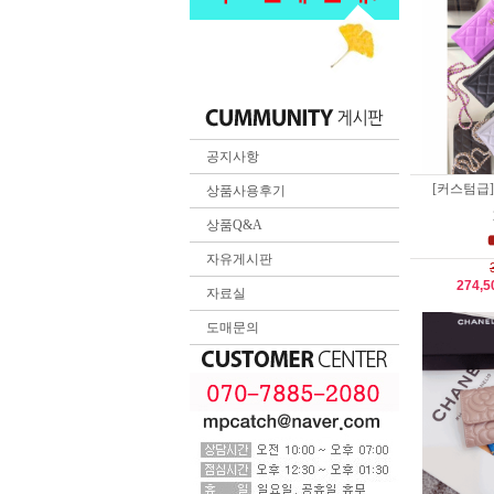
공지사항
[커스텀급]
상품사용후기
상품Q&A
자유게시판
274,
자료실
도매문의