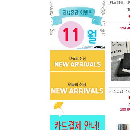
[커스텀급] 
HK
194,
[커스텀급] 샤넬
199,