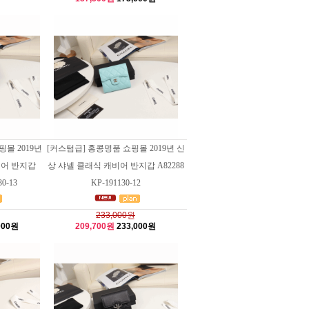
몰 2019년
[커스텀급] 홍콩명품 쇼핑몰 2019년 신
비어 반지갑
상 샤넬 클래식 캐비어 반지갑 A82288
30-13
KP-191130-12
233,000원
000원
209,700원
233,000원